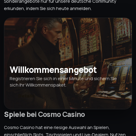
Sonderangebote nur für unsere deutsche Community
erkunden, indem Sie sich heute anmelden.
Willkommensangebot
Registrieren Sie sich in einer Minute und sichern Sie
sich Ihr Willkommenspaket.
Details
Spiele bei Cosmo Casino
Cosmo Casino hat eine riesige Auswahl an Spielen,
einschließlich Slots, Tischspielen und Live-Dealern. Nutzen