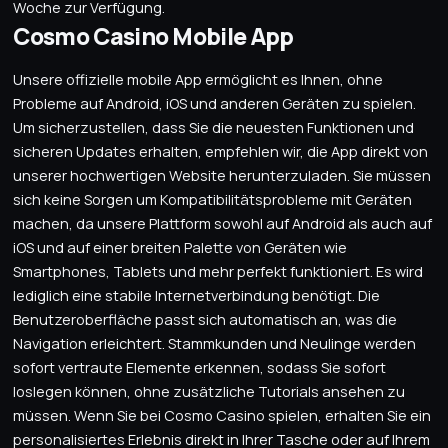
Woche zur Verfügung.
Cosmo Casino Mobile App
Unsere offizielle mobile App ermöglicht es Ihnen, ohne
Probleme auf Android, iOS und anderen Geräten zu spielen.
Um sicherzustellen, dass Sie die neuesten Funktionen und
sicheren Updates erhalten, empfehlen wir, die App direkt von
unserer hochwertigen Website herunterzuladen. Sie müssen
sich keine Sorgen um Kompatibilitätsprobleme mit Geräten
machen, da unsere Plattform sowohl auf Android als auch auf
iOS und auf einer breiten Palette von Geräten wie
Smartphones, Tablets und mehr perfekt funktioniert. Es wird
lediglich eine stabile Internetverbindung benötigt. Die
Benutzeroberfläche passt sich automatisch an, was die
Navigation erleichtert. Stammkunden und Neulinge werden
sofort vertraute Elemente erkennen, sodass Sie sofort
loslegen können, ohne zusätzliche Tutorials ansehen zu
müssen. Wenn Sie bei Cosmo Casino spielen, erhalten Sie ein
personalisiertes Erlebnis direkt in Ihrer Tasche oder auf Ihrem