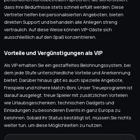
dass Ihre Bedürfnisse stets schnell erfüllt werden. Diese
Vertreter helfen bei personalisierten Angeboten, bieten
direkten Support und behandeln alle Anliegen streng
vertraulich. Auf diese Weise können VIP-Gäste sich
ausschließlich auf den Spaß konzentrieren.
Vorteile und Vergünstigungen als VIP
Als VIP erhalten Sie ein gestaffeltes Belohnungssystem, bei
dem jede Stufe unterschiedliche Vorteile und Anerkennung
bietet. Darüber hinaus gibt es auch spezielle Angebote,
Freispiele und höhere Match-Boni. Unser Treueprogramm ist
darauf ausgelegt, treue Spieler mit zusätzlichen Vorteilen
wie Urlaubsgeschenken, technischen Gadgets und
Einladungen zu besonderen Events in ganz Europa zu
belohnen. Sobald Ihr Status bestätigt ist, müssen Sie nichts
weiter tun, um diese Möglichkeiten zu nutzen.