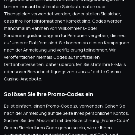
können nur auf bestimmten Spielautomaten oder
Tischspielen verwendet werden, daher stellen Sie sicher,
dass Ihre Kontoinformationen korrekt sind. Codes werden
manchmal im Rahmen von Willkommens- oder
Sonderereigniskampagnen für Personen vergeben, die neu
auf unserer Plattform sind. Sie können an diesen Kampagnen
nach der Anmeldung und Verifizierung teilnehmen. Wir
veröffentlichen niemals Codes auf inoffiziellen
Drittanbieterseiten, daher überprüfen Sie stets Ihre E-Mails
oder unser Benachrichtigungszentrum auf echte Cosmo
Casino-Angebote.
So lösen Sie Ihre Promo-Codes ein
Es ist einfach, einen Promo-Code zu verwenden. Gehen Sie
nach der Anmeldung auf die Seite Ihres persönlichen Kontos.
Suchen Sie den Abschnitt mit der Bezeichnung „Promo-Code“.
Geben Sie hier Ihren Code genau so ein, wie er Ihnen
zugesandt wurde, und achten Sie genau auf Groß- und