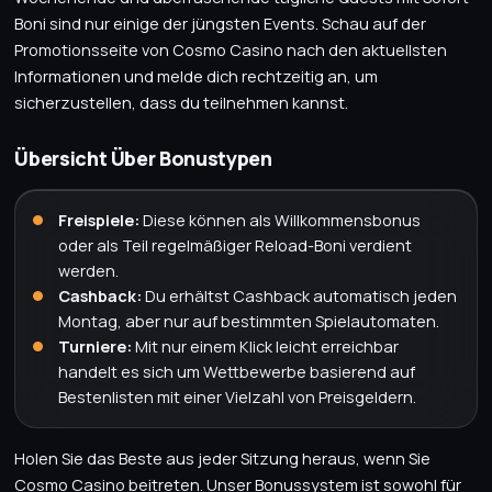
Boni sind nur einige der jüngsten Events. Schau auf der
Promotionsseite von Cosmo Casino nach den aktuellsten
Informationen und melde dich rechtzeitig an, um
sicherzustellen, dass du teilnehmen kannst.
Übersicht Über Bonustypen
Freispiele:
Diese können als Willkommensbonus
oder als Teil regelmäßiger Reload-Boni verdient
werden.
Cashback:
Du erhältst Cashback automatisch jeden
Montag, aber nur auf bestimmten Spielautomaten.
Turniere:
Mit nur einem Klick leicht erreichbar
handelt es sich um Wettbewerbe basierend auf
Bestenlisten mit einer Vielzahl von Preisgeldern.
Holen Sie das Beste aus jeder Sitzung heraus, wenn Sie
Cosmo Casino beitreten. Unser Bonussystem ist sowohl für