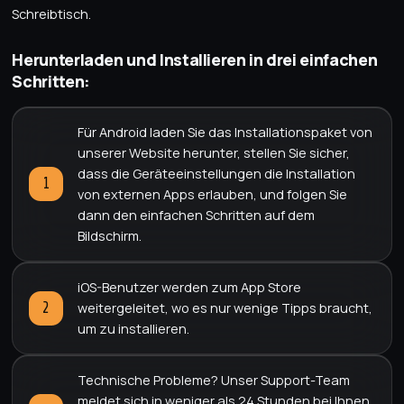
Schreibtisch.
Herunterladen und Installieren in drei einfachen
Schritten:
Für Android laden Sie das Installationspaket von
unserer Website herunter, stellen Sie sicher,
dass die Geräteeinstellungen die Installation
von externen Apps erlauben, und folgen Sie
dann den einfachen Schritten auf dem
Bildschirm.
iOS-Benutzer werden zum App Store
weitergeleitet, wo es nur wenige Tipps braucht,
um zu installieren.
Technische Probleme? Unser Support-Team
meldet sich in weniger als 24 Stunden bei Ihnen,